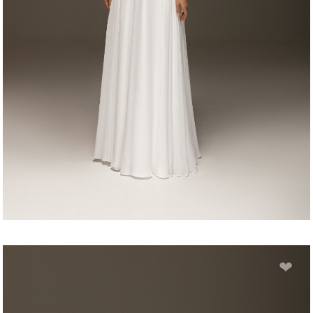
ELLY
❤