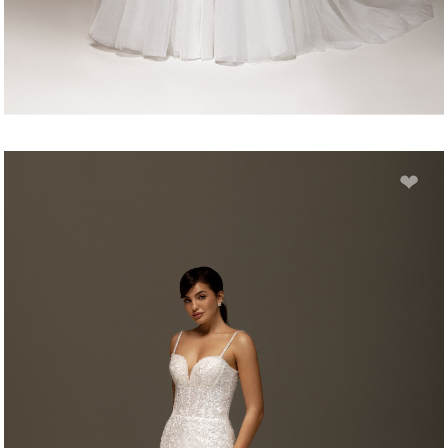
ILONA
❤