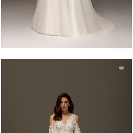
LANA
❤