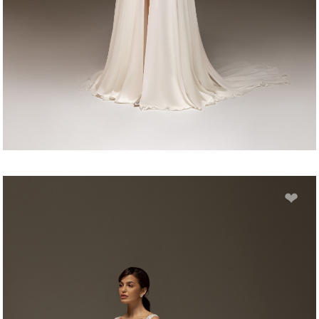
LORA
❤