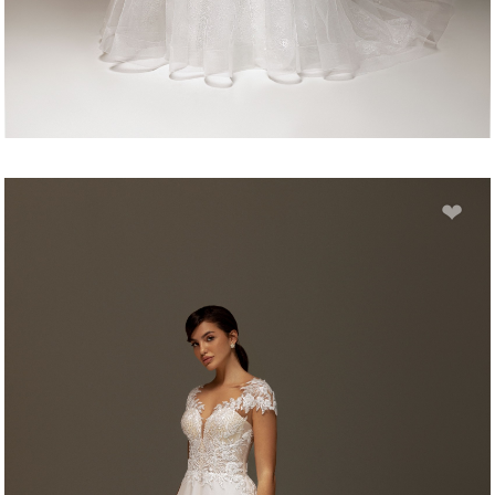
ALEX
❤