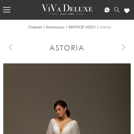
/
/
/
Главная
Коллекции
МИРНОЕ НЕБО
Astoria
ASTORIA