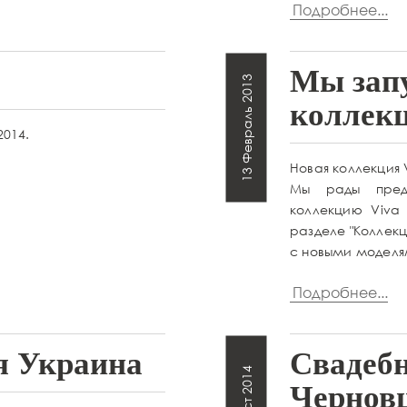
Подробнее...
Мы зап
13 Февраль 2013
коллек
2014.
Новая коллекция 
Мы рады пред
коллекцию Viva
разделе "Коллекц
с новыми моделя
Подробнее...
я Украина
Свадеб
Чернов