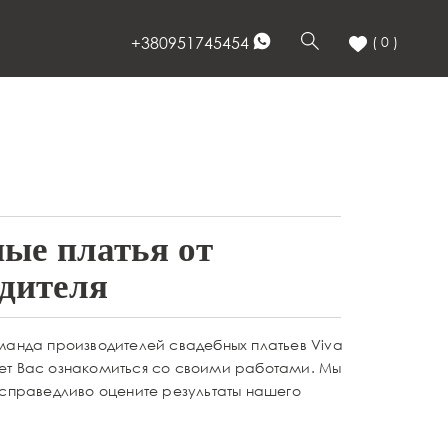
+380951745454
( 0 )
ые платья от
дителя
манда производителей свадебных платьев Viva
ет Вас ознакомиться со своими работами. Мы
 справедливо оцените результаты нашего