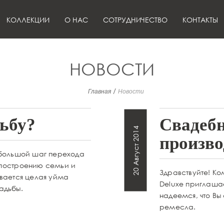
КОЛЛЕКЦИИ
О НАС
СОТРУДНИЧЕСТВО
КОНТАКТЫ
НОВОСТИ
/
Главная
Новости
дьбу?
Свадебн
20 Август 2014
произво
 большой шаг перехода
 построению семьи и
Здравствуйте! Ко
ивается целая уйма
Deluxe приглаша
адьбы.
надеемся, что Вы
ремесла.